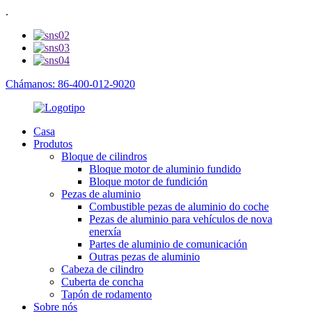
.
Chámanos: 86-400-012-9020
Casa
Produtos
Bloque de cilindros
Bloque motor de aluminio fundido
Bloque motor de fundición
Pezas de aluminio
Combustible pezas de aluminio do coche
Pezas de aluminio para vehículos de nova
enerxía
Partes de aluminio de comunicación
Outras pezas de aluminio
Cabeza de cilindro
Cuberta de concha
Tapón de rodamento
Sobre nós